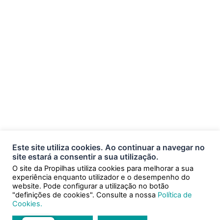
geral@propilhas.pt
Morada
ÁREA DE ACOLHIMENTO EMPRESARIAL DE VALE PORCO,
ESTRADA NACIONAL 241, RUA B N.º4 - PAVILHÃO 2.B 6150-
512 PROENÇA-A-NOVA
Este site utiliza cookies. Ao continuar a navegar no
site estará a consentir a sua utilização.
O site da Propilhas utiliza cookies para melhorar a sua
experiência enquanto utilizador e o desempenho do
website. Pode configurar a utilização no botão
"definições de cookies". Consulte a nossa
Política de
Cookies.