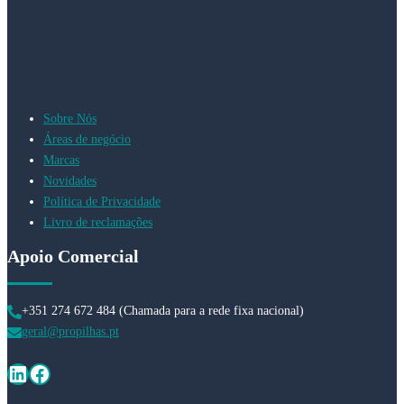
Sobre Nós
Áreas de negócio
Marcas
Novidades
Política de Privacidade
Livro de reclamações
Apoio Comercial
+351 274 672 484 (Chamada para a rede fixa nacional)
geral@propilhas.pt
LinkedIn
Facebook